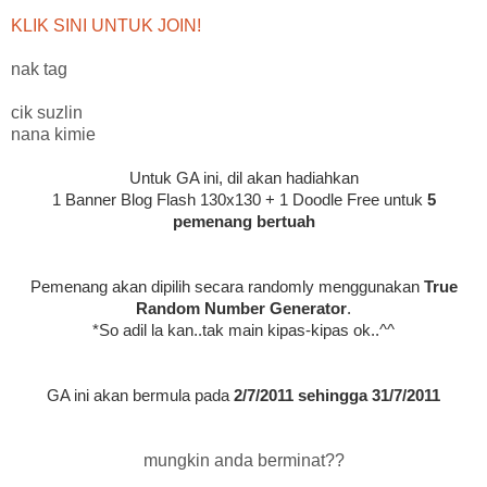
KLIK SINI UNTUK JOIN!
nak tag
cik suzlin
nana kimie
Untuk GA ini, dil akan hadiahkan
1 Banner Blog Flash 130x130 + 1 Doodle Free untuk
5
pemenang bertuah
Pemenang akan dipilih secara randomly menggunakan
True
Random Number Generator
.
*So adil la kan..tak main kipas-kipas ok..^^
GA ini akan bermula pada
2/7/2011 sehingga 31/7/2011
mungkin anda berminat??