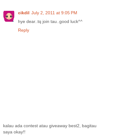
cikdil
July 2, 2011 at 9:05 PM
hye dear..tq join tau..good luck^^
Reply
kalau ada contest atau giveaway best2, bagitau
saya okay!!